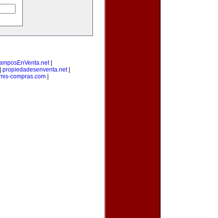
amposEnVenta.net
|
|
propiedadesenventa.net
|
mis-compras.com
|