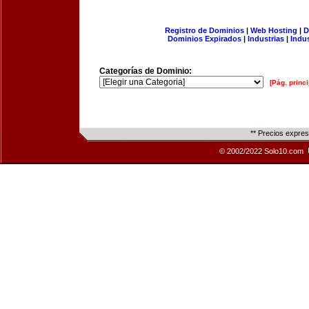
Registro de Dominios
|
Web Hosting
|
D
Dominios Expirados
|
Industrias
|
Indu
Categorías de Dominio:
[Pág. princi
** Precios expre
© 2002/2022 Solo10.com