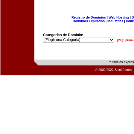
Registro de Dominios
|
Web Hosting
|
D
Dominios Expirados
|
Industrias
|
Indu
Categorías de Dominio:
[Pág. princi
** Precios expre
© 2002/2022 Solo10.com