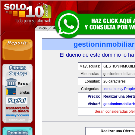
gestioninmobilia
El dueño de este dominio lo ha
Mayusculas:
GESTIONINMOBIL
Minusculas:
gestioninmobiliari
Longitud:
20 caracteres
Categorias:
Inmuebles y Propi
Precio:
Realizar una ofert
Visitar!
gestioninmobiliar
Serán consideradas ofer
Realizar una Oferta