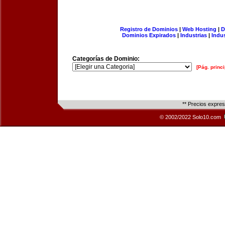
Registro de Dominios
|
Web Hosting
|
D
Dominios Expirados
|
Industrias
|
Indu
Categorías de Dominio:
[Pág. princi
** Precios expre
© 2002/2022 Solo10.com