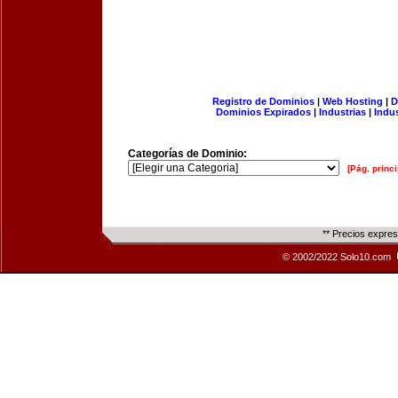
Registro de Dominios
|
Web Hosting
|
D
Dominios Expirados
|
Industrias
|
Indu
Categorías de Dominio:
[Pág. princi
** Precios expre
© 2002/2022 Solo10.com