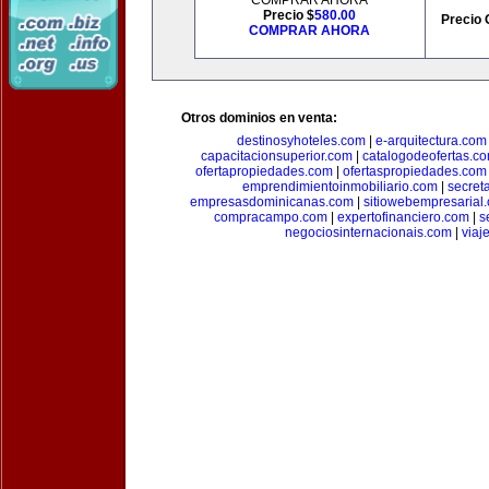
COMPRAR AHORA
Precio $
580.00
Precio 
COMPRAR AHORA
Otros dominios en venta:
destinosyhoteles.com
|
e-arquitectura.com
capacitacionsuperior.com
|
catalogodeofertas.c
ofertapropiedades.com
|
ofertaspropiedades.com
emprendimientoinmobiliario.com
|
secret
empresasdominicanas.com
|
sitiowebempresarial
compracampo.com
|
expertofinanciero.com
|
s
negociosinternacionais.com
|
viaj