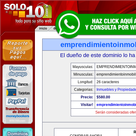
emprendimientoinmob
El dueño de este dominio lo ha
Mayusculas:
EMPRENDIMIENTOINM
Minusculas:
emprendimientoinmobil
Longitud:
26 caracteres
Categorias:
Inmuebles y Propiedad
Precio:
$580.00
Visitar!
emprendimientoinmobi
Serán consideradas ofer
R