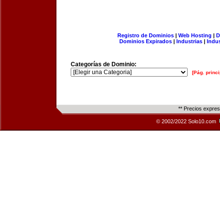
Registro de Dominios
|
Web Hosting
|
D
Dominios Expirados
|
Industrias
|
Indu
Categorías de Dominio:
[Pág. princi
** Precios expre
© 2002/2022 Solo10.com