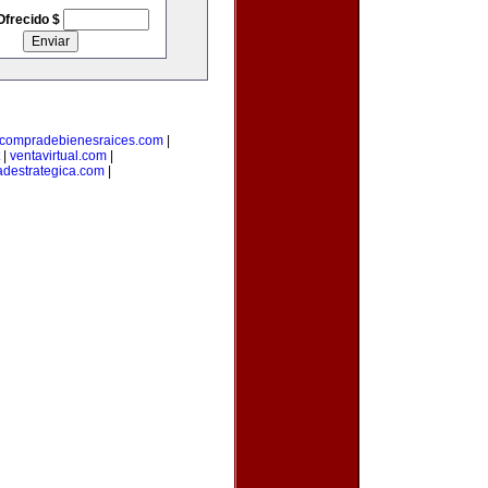
Ofrecido $
compradebienesraices.com
|
|
ventavirtual.com
|
adestrategica.com
|