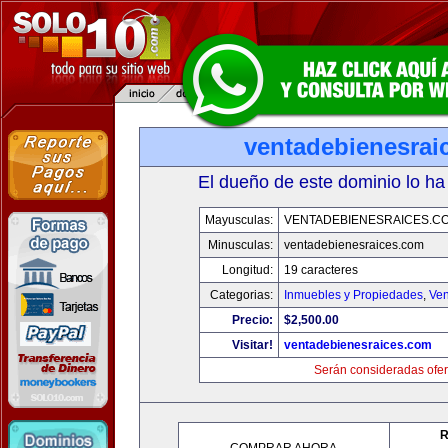
ventadebienesrai
El dueño de este dominio lo ha
Mayusculas:
VENTADEBIENESRAICES.C
Minusculas:
ventadebienesraices.com
Longitud:
19 caracteres
Categorias:
Inmuebles y Propiedades
,
Ven
Precio:
$2,500.00
Visitar!
ventadebienesraices.com
Serán consideradas ofer
R