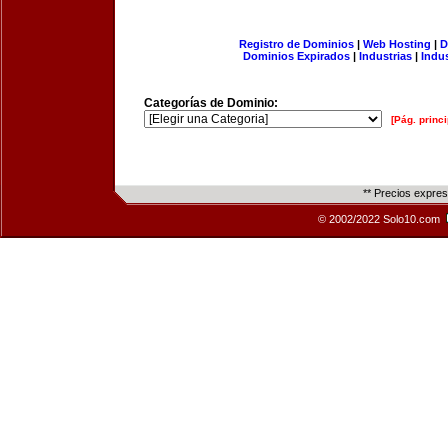
Registro de Dominios
|
Web Hosting
|
D
Dominios Expirados
|
Industrias
|
Indu
Categorías de Dominio:
[Pág. princi
** Precios expre
© 2002/2022 Solo10.com