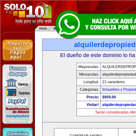
alquilerdepropie
El dueño de este dominio lo ha
Mayusculas:
ALQUILERDEPROP
Minusculas:
alquilerdepropiedad
Longitud:
21 caracteres
Categorias:
Inmuebles y Propie
Precio:
$950.00
Visitar!
alquilerdepropieda
Serán consideradas ofer
R