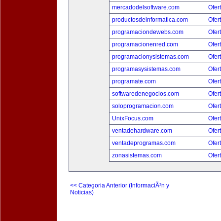
mercadodelsoftware.com
Ofer
productosdeinformatica.com
Ofer
programaciondewebs.com
Ofer
programacionenred.com
Ofer
programacionysistemas.com
Ofer
programasysistemas.com
Ofer
programate.com
Ofer
softwaredenegocios.com
Ofer
soloprogramacion.com
Ofer
UnixFocus.com
Ofer
ventadehardware.com
Ofer
ventadeprogramas.com
Ofer
zonasistemas.com
Ofer
<< Categoria Anterior (InformaciÃ³n y
Noticias)