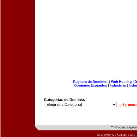
Registro de Dominios
|
Web Hosting
|
D
Dominios Expirados
|
Industrias
|
Indu
Categorías de Dominio:
[Pág. princi
** Precios expre
© 2002/2022 Solo10.com