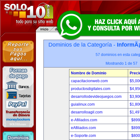
Dominios de la Categoría -
InformÃ¡
57 dominios en esta categ
Mostrando 1 de 57
Nombre de Dominio
Preci
capacitacionweb.com
$5,00
productosdigitales.com
$4,95
desarrollodevideojuegos.com
$3,90
guialinux.com
$1,80
desarrolloagil.com
$1,49
e-Afiliados.com
$899
eAfiliados.com
$899
e-Soporte.com
$800