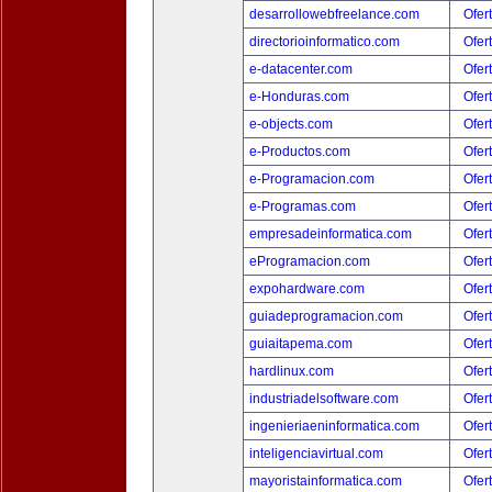
desarrollowebfreelance.com
Ofer
directorioinformatico.com
Ofer
e-datacenter.com
Ofer
e-Honduras.com
Ofer
e-objects.com
Ofer
e-Productos.com
Ofer
e-Programacion.com
Ofer
e-Programas.com
Ofer
empresadeinformatica.com
Ofer
eProgramacion.com
Ofer
expohardware.com
Ofer
guiadeprogramacion.com
Ofer
guiaitapema.com
Ofer
hardlinux.com
Ofer
industriadelsoftware.com
Ofer
ingenieriaeninformatica.com
Ofer
inteligenciavirtual.com
Ofer
mayoristainformatica.com
Ofer