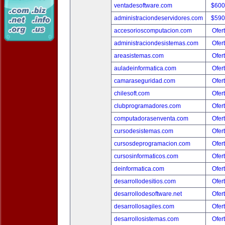
ventadesoftware.com
$600
administraciondeservidores.com
$590
accesorioscomputacion.com
Ofer
administraciondesistemas.com
Ofer
areasistemas.com
Ofer
auladeinformatica.com
Ofer
camaraseguridad.com
Ofer
chilesoft.com
Ofer
clubprogramadores.com
Ofer
computadorasenventa.com
Ofer
cursodesistemas.com
Ofer
cursosdeprogramacion.com
Ofer
cursosinformaticos.com
Ofer
deinformatica.com
Ofer
desarrollodesitios.com
Ofer
desarrollodesoftware.net
Ofer
desarrollosagiles.com
Ofer
desarrollosistemas.com
Ofer